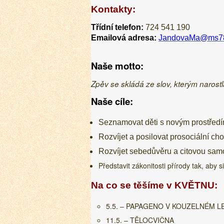
Kontakty
:
Třídní telefon:
724 541 190
Emailová adresa:
JandovaMa@ms78.
Naše motto:
Zpěv se skládá ze slov, kterým narostla
Naše cíle:
Seznamovat děti s novým prostředí
Rozvíjet a posilovat prosociální cho
Rozvíjet sebedůvěru a citovou samo
Představit zákonitosti přírody tak, aby s
Na co se těšíme v KVĚTNU:
5.5. – PAPAGENO V KOUZELNÉM L
11.5. – TĚLOCVIČNA