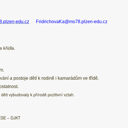
plzen-edu.cz
FridrichovaKa@ms78.plzen-edu.
 křídla.
m.
vání a postoje dětí k rodině i kamarádům ve třídě.
statnost.
i děti vybudovaly k přírodě pozitivní vztah.
ESE – DJKT