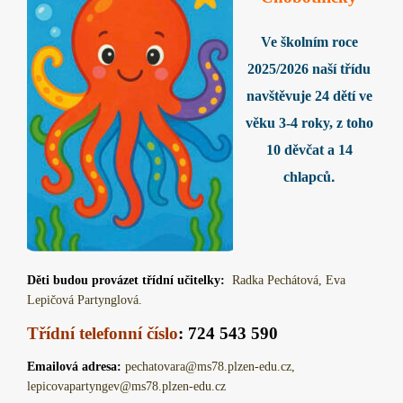
Ve školním roce
2025/2026 naší třídu
navštěvuje 24 dětí ve
věku 3-4 roky, z toho
10 děvčat
a 14
.
chlapců
Děti budou provázet třídní učitelky:
Radka Pechátová, Eva
Lepičová Partynglová.
Třídní telefonní číslo
:
724 543 590
Emailová adresa:
pechatovara@ms78.plzen-edu.cz,
lepicovapartyngev@ms78.plzen-edu.cz