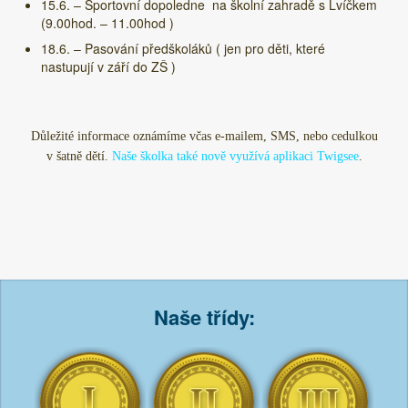
15.6. – Sportovní dopoledne na školní zahradě s Lvíčkem
(9.00hod. – 11.00hod )
18.6. – Pasování předškoláků ( jen pro děti, které
nastupují v září do ZŠ )
Důležité informace oznámíme včas e-mailem, SMS, nebo cedulkou
v šatně dětí.
Naše školka také nově využívá aplikaci Twigsee
.
Naše třídy: