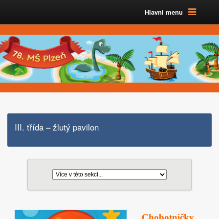
Hlavní menu
III. třída – žlutý pavilon
Chobotničky