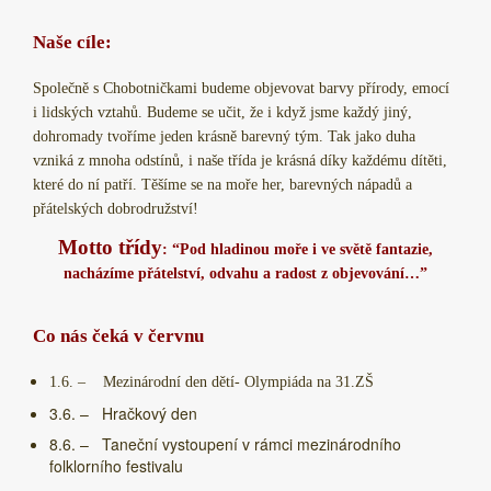
Naše cíle:
Společně s Chobotničkami budeme objevovat barvy přírody, emocí
i lidských vztahů. Budeme se učit, že i když jsme každý jiný,
dohromady tvoříme jeden krásně barevný tým. Tak jako duha
vzniká z mnoha odstínů, i naše třída je krásná díky každému dítěti,
které do ní patří.
Těšíme se na moře her, barevných nápadů a
přátelských dobrodružství!
Motto třídy
: “Pod hladinou moře i ve světě fantazie,
nacházíme přátelství, odvahu a radost z objevování…”
Co nás čeká v červnu
1.6. – Mezinárodní den dětí- Olympiáda na 31.ZŠ
3.6. – Hračkový den
8.6. – Taneční vystoupení v rámci mezinárodního
folklorního festivalu