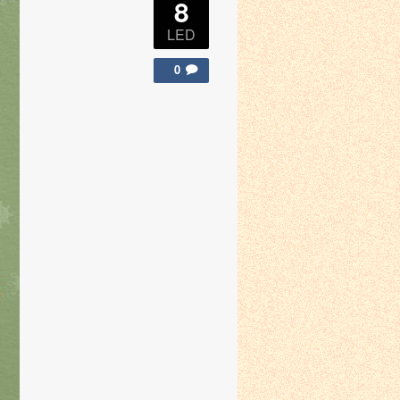
8
LED
0